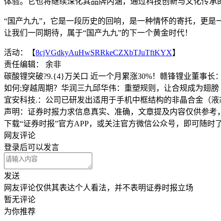
体验。它也将继续深化其品牌内涵，通过科技创新与文化传承
“国产九九”，它是一段历史的回响，是一种情怀的寄托，更是
让我们一同期待，属于“国产九九”的下一个黄金时代！
活动：【
8cjVGdkyAuHwSRRkeCZXbTJuTftKYX
】
责任编辑： 余非
碳酸锂突破?9.{4}万关口 近一个月累涨30%！赣锋锂业董事长
如何;穿越周期？华润三九邱华伟：重塑规则，让合规成为翅膀
宜安科技.：公司已研发出适用于手机中框结构的非晶合金（液
声明：证券时报力求信息真实、准确，文章提及内容仅供参考
下载“证券时报”官方APP，或关注官方微信公众号，即可随
网友评论
登录
后可以发言
发送
网友评论仅供其表达个人看法，并不表明证券时报立场
暂无评论
为你推荐