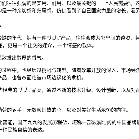
它们往往强调的是实用、耐用、以及最关键的——“人民需要”。
到的是一种亲切感和归属感，仿佛看到了自己国家力量的增长，看
。
紧缺的年代，拥有一件“九九”产品，往往会成为邻里间的谈资，
品，更是一个社交的媒介，一个情感的载体。
是散发出醇厚的香气。
展的过程中，也经历过挑战与转型。随着改革开放的深入，市场经
产品，也曾🌸面临被市场边缘化的危机。
些经典的“九九”品类，通过不断的技术升级、设计创新，以及对
勤劳的🔥手，无数颗炽热的心，以及对美好生活永恒的向往。
智能，国产九九的发展历程🙂，堪称一部波澜壮阔的中国品牌
一种民族自信的表达。