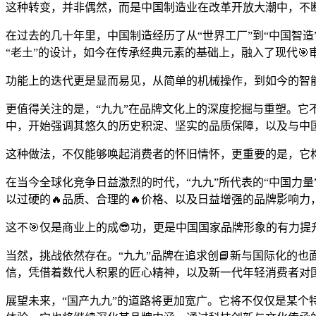
这种转变，并非偶然，而是中国制造业在改革开放大潮中，不
在过去的几十年里，中国制造经历了从“世界工厂”到“中国智
“老土”的设计，如今在传承经典元素的基础上，融入了现代
功能上的迭代更是显而易见，从简单的机械操作，到如今的智
更值得关注的是，“九九”在品牌文化上的深度挖掘与重塑。它
中，开始强调其悠久的历史积淀、坚实的品质保障，以及与中
这种做法，不仅能够唤起消费者的怀旧情怀，更重要的是，它
在当今全球化竞争日益激烈的时代，“九九”所代表的“中国力
以过硬的🔥品质、合理的🔥价格、以及日益增强的品牌影响
这不🎯仅是商业上的成😎功，更是中国国家品牌形象的有力提
当然，挑战依然存在。“九九”品牌在追求创📘新与国际化的
信，凭借着数代人积累的匠心精神，以及新一代年轻消费者对国
展望未来，“国产九九”的道路将更加宽广。它将不仅仅是某