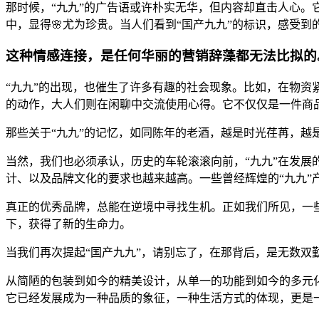
那时候，“九九”的广告语或许朴实无华，但内容却直击人心。
中，显得🌸尤为珍贵。当人们看到“国产九九”的标识，感受
这种情感连接，是任何华丽的营销辞藻都无法比拟的
“九九”的出现，也催生了许多有趣的社会现象。比如，在物资
的动作，大人们则在闲聊中交流使用心得。它不仅仅是一件商
那些关于“九九”的记忆，如同陈年的老酒，越是时光荏苒，越
当然，我们也必须承认，历史的车轮滚滚向前，“九九”在发
计、以及品牌文化的要求也越来越高。一些曾经辉煌的“九九”
真正的优秀品牌，总能在逆境中寻找生机。正如我们所见，一
下，获得了新的生命力。
当我们再次提起“国产九九”，请别忘了，在那背后，是无数双
从简陋的包装到如今的精美设计，从单一的功能到如今的多元化
它已经发展成为一种品质的象征，一种生活方式的体现，更是