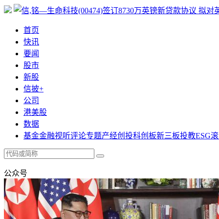
首页
快讯
要闻
股市
新股
信披+
公司
港美股
数据
基金
金融
视听
评论
专题
产经
创投
科创板
新三板
投教
ESG
滚
公众号